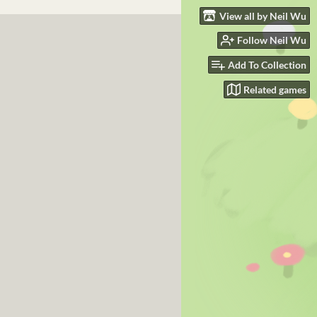
View all by Neil Wu
Follow Neil Wu
Add To Collection
Related games